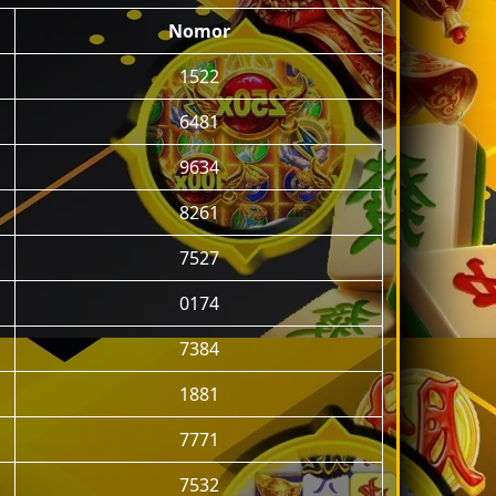
Nomor
1522
6481
9634
8261
7527
0174
7384
1881
7771
7532