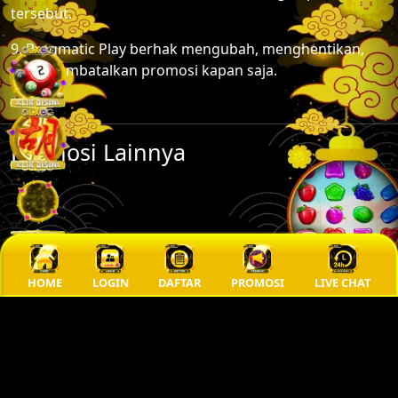
tersebut.
9. Pragmatic Play berhak mengubah, menghentikan,
atau membatalkan promosi kapan saja.
Promosi Lainnya
HOME
LOGIN
DAFTAR
PROMOSI
LIVE CHAT