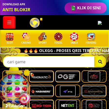
DOWNLOAD APK
KLIK DI SINI
ANTI BLOKIR
SLOT
CASINO
SPORT
TOGEL
TABLE
FISHING
COC
🔥🔥🔥 OLXGG - PROSES QRIS TERCEPAT HAN
Semua