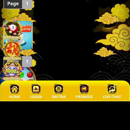
Page
1
Page
1
HOME
LOGIN
DAFTAR
PROMOSI
LIVE CHAT