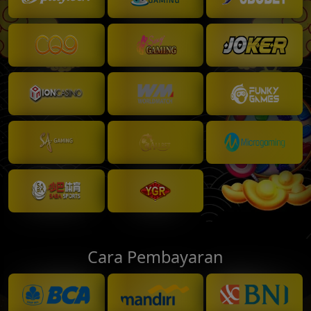
Cara Pembayaran