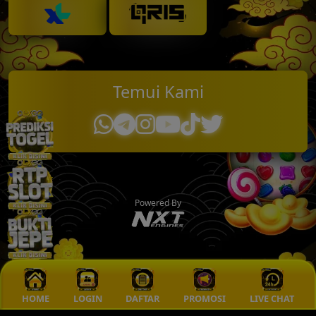
Temui Kami
Powered By
HOME
LOGIN
DAFTAR
PROMOSI
LIVE CHAT