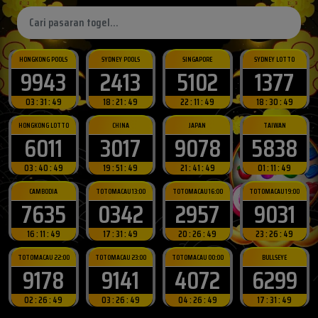
HONGKONG POOLS
SYDNEY POOLS
SINGAPORE
SYDNEY LOTTO
9943
2413
5102
1377
03 : 31 : 46
18 : 21 : 46
22 : 11 : 46
18 : 30 : 46
HONGKONG LOTTO
CHINA
JAPAN
TAIWAN
6011
3017
9078
5838
03 : 40 : 46
19 : 51 : 46
21 : 41 : 46
01 : 11 : 46
CAMBODIA
TOTOMACAU 13:00
TOTOMACAU 16:00
TOTOMACAU 19:00
7635
0342
2957
9031
16 : 11 : 46
17 : 31 : 46
20 : 26 : 46
23 : 26 : 46
TOTOMACAU 22:00
TOTOMACAU 23:00
TOTOMACAU 00:00
BULLSEYE
9178
9141
4072
6299
02 : 26 : 46
03 : 26 : 46
04 : 26 : 46
17 : 31 : 46